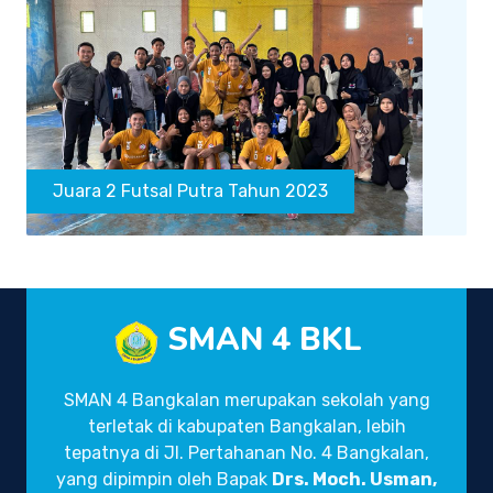
Juara 2 Futsal Putra Tahun 2023
SMAN 4 BKL
SMAN 4 Bangkalan merupakan sekolah yang
terletak di kabupaten Bangkalan, lebih
tepatnya di Jl. Pertahanan No. 4 Bangkalan,
yang dipimpin oleh Bapak
Drs. Moch. Usman,